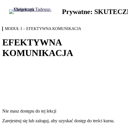
WPROWADZENIE
1 lekcja
MODUŁ I – EFEKTYWNA KOMUNIKACJA
WPROWADZENIE
MODUŁ I – EFEKTYWNA KOMUNIKACJA
EFEKTYWNA KOMUNIKACJA
EFEKTYWNA
KOMPETENCJE MIĘKKIE WEDŁUG WEF I ONZ 2.0
KOMUNIKACJA
MODELE KOMUNIKACJI
STYLE KOMUNIKOWANIA SIĘ
BIG5 I 16 PERSONALITIES
WZORCE KOMUNIKACYJNE
PIERWSZE WRAŻENIE
MODUŁ II – BARIERY W KOMUNIKACJI
Nie masz dostępu do tej lekcji
3 lekcji
MODUŁ III – KOMUNIKACJA NIEWERBALNA JAKO
BRUDNA 12 GORDONA
Zarejestruj się lub zaloguj, aby uzyskać dostęp do treści kursu.
3 lekcji