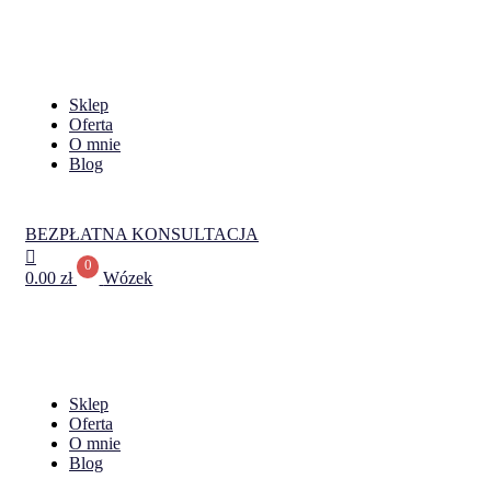
Sklep
Oferta
O mnie
Blog
BEZPŁATNA KONSULTACJA
0
0.00
zł
Wózek
Sklep
Oferta
O mnie
Blog