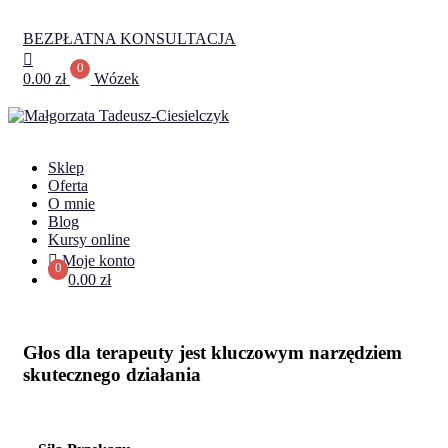
BEZPŁATNA KONSULTACJA
0
0.00
zł
Wózek
Sklep
Oferta
O mnie
Blog
Kursy online
Moje konto
0
0.00 zł
Głos dla terapeuty jest kluczowym narzędziem
skutecznego działania